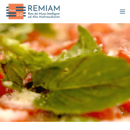
TOUR 360
APP REMIAM
VIDEO INTERATTIVI
DESIDERIO D’ARTE
LE CENTENARIE
LE BOTTEGHE ARTIGIANE
PROMOZIONE CULTURALE