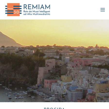
TOUR 360
APP REMIAM
VIDEO INTERATTIVI
DESIDERIO D’ARTE
LE CENTENARIE
LE BOTTEGHE ARTIGIANE
PROMOZIONE CULTURALE