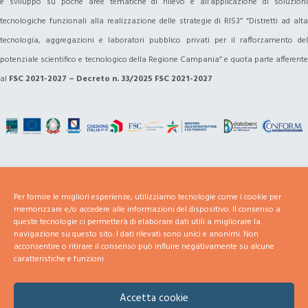
e sviluppo su poche aree tematiche di rilievo e all’applicazione di soluzioni
tecnologiche funzionali alla realizzazione delle strategie di RIS3” “Distretti ad alta
tecnologia, aggregazioni e laboratori pubblico privati per il rafforzamento del
potenziale scientifico e tecnologico della Regione Campania” e quota parte afferente
al
FSC 2021-2027 – Decreto n. 33/2025 FSC 2021-2027
Per fornire le migliori esperienze, utilizziamo tecnologie come i cookie per
memorizzare e/o accedere alle informazioni del dispositivo. Il consenso a
queste tecnologie ci permetterà di elaborare dati utili a migliorare la
navigazione su questo sito. I dati rilevati sono unici e anonimi. Non
acconsentire o ritirare il consenso può influire negativamente su alcune
caratteristiche e funzioni.
Accetta cookie
Powered by Conform Scarl © 2021 -
conform@conform.it